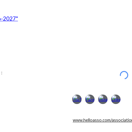
6-2027"
 :
www.helloasso.com/associatio