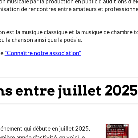
 musicale par la production en public d’auditions d’élè
anisation de rencontres entre amateurs et professionne
on est la musique classique et la musique de chambre to
ou la chanson ainsi que la poésie.
ge
"Connaître notre association"
s entre juillet 2025
nement qui débute en juillet 2025,
mière année d'activité, en voici le